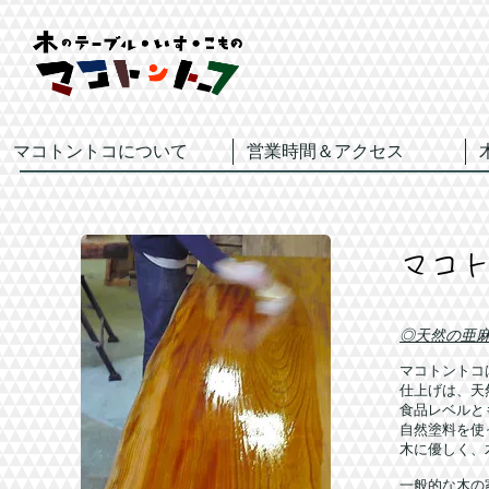
マコトントコについて
営業時間＆アクセス
マコ
◎天然の亜
マコトントコ
仕上げは、天
食品レベルと
自然塗料を使
木に優しく、
一般的な木の